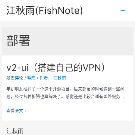
跳
江秋雨(FishNote)
至
Main
内
Men
容
部署
v2-ui（搭建自己的VPN）
发表评论
/
整理
/ 作者：
江秋雨
年初朋友推荐了一个这个开源项目。后来部署的时候遇到一些问
题，经过各种折腾也算解决了。感觉还是比较合适有国外服务 …
v2-
查看全文 »
ui（搭
建
江秋雨
自