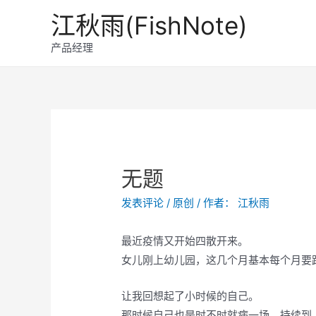
跳
江秋雨(FishNote)
至
内
产品经理
容
无题
发表评论
/
原创
/ 作者：
江秋雨
最近疫情又开始四散开来。
女儿刚上幼儿园，这几个月基本每个月要
让我回想起了小时候的自己。
那时候自己也是时不时就病一场。持续到