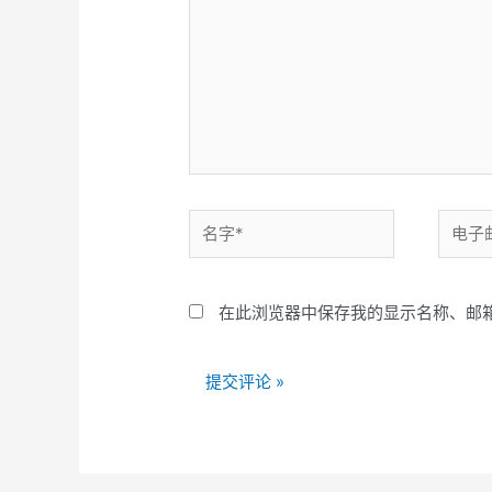
入...
名
电
字
子
*
邮
在此浏览器中保存我的显示名称、邮
箱
*