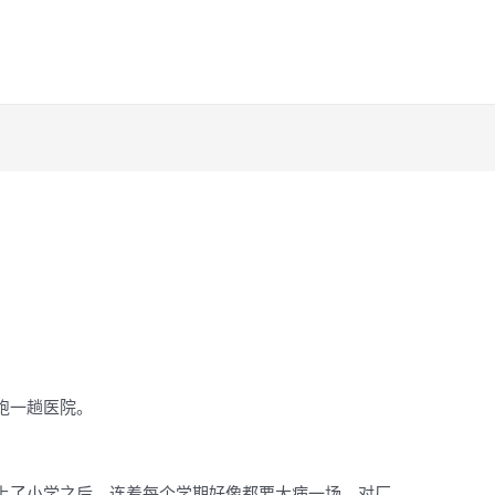
跑一趟医院。
上了小学之后，连着每个学期好像都要大病一场。对厂