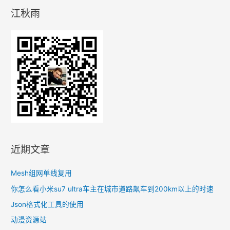
统
江秋雨
下
鼠
标
2
分
钟
不
动
系
统
就
近期文章
进
入
Mesh组网单线复用
自
你怎么看小米su7 ultra车主在城市道路飙车到200km以上的时速
动
Json格式化工具的使用
休
动漫资源站
眠