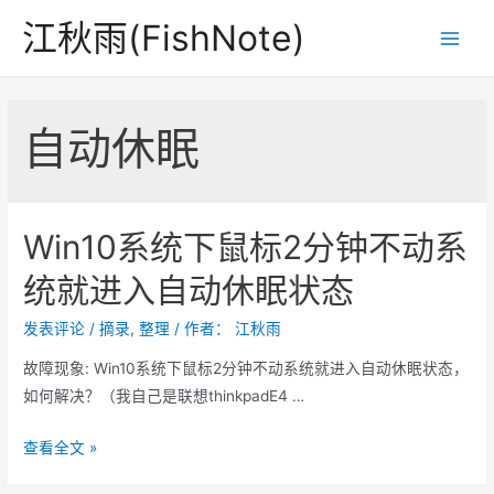
跳
江秋雨(FishNote)
至
Main
内
Men
容
自动休眠
Win10系统下鼠标2分钟不动系
统就进入自动休眠状态
发表评论
/
摘录
,
整理
/ 作者：
江秋雨
故障现象: Win10系统下鼠标2分钟不动系统就进入自动休眠状态，
如何解决？（我自己是联想thinkpadE4 …
Win10
查看全文 »
系