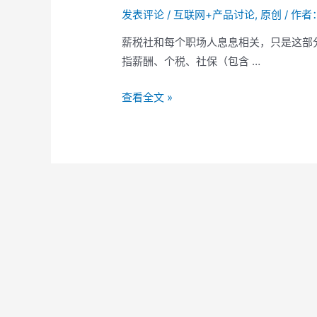
发表评论
/
互联网+产品讨论
,
原创
/ 作者
薪税社和每个职场人息息相关，只是这部
指薪酬、个税、社保（包含 …
薪
查看全文 »
税
社
竞
品
分
析