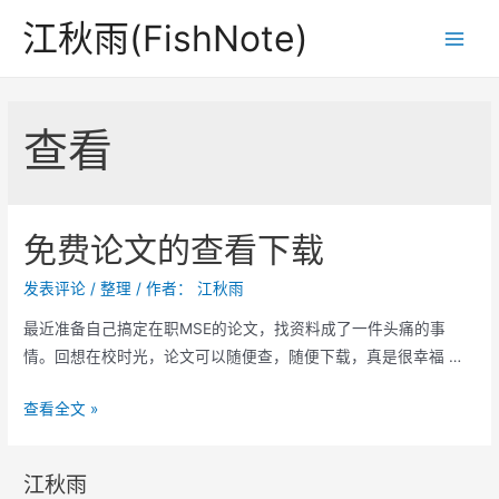
跳
江秋雨(FishNote)
至
Main
内
Men
容
查看
免费论文的查看下载
发表评论
/
整理
/ 作者：
江秋雨
最近准备自己搞定在职MSE的论文，找资料成了一件头痛的事
情。回想在校时光，论文可以随便查，随便下载，真是很幸福 …
免
查看全文 »
费
论
江秋雨
文