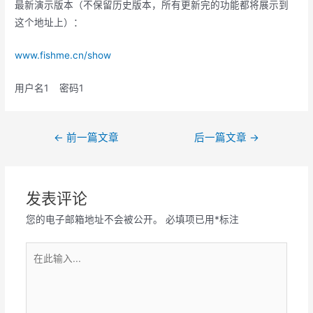
最新演示版本（不保留历史版本，所有更新完的功能都将展示到
这个地址上）：
www.fishme.cn/show
用户名1 密码1
文
←
前一篇文章
后一篇文章
→
章
导
航
发表评论
您的电子邮箱地址不会被公开。
必填项已用
*
标注
在
此
输
入...