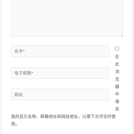
名
字
在
*
此
电
浏
子
览
邮
器
网
箱
中
站
*
保
存
我的显示名称、邮箱地址和网站地址，以便下次评论时使
用。