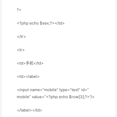
?>
<?php echo $sex;?></td>
</tr>
<tr>
<td>手机</td>
<td><label>
<input name=”mobile” type=”text” id=”
mobile” value=”<?php echo $row[3];?>”/>
</label></td>