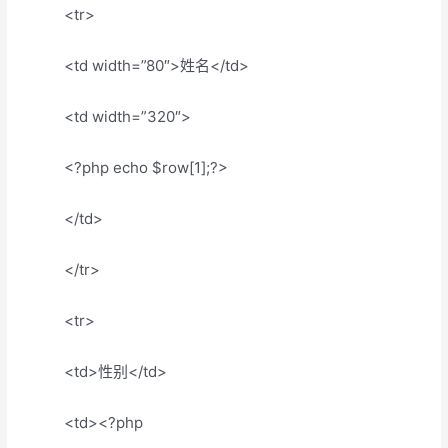
<tr>
<td width=”80″>姓名</td>
<td width=”320″>
<?php echo $row[1];?>
</td>
</tr>
<tr>
<td>性别</td>
<td><?php