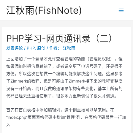
跳
江秋雨(FishNote)
至
Main
内
Men
容
PHP学习-网页通讯录（二）
发表评论
/
PHP
,
原创
/ 作者：
江秋雨
上回增加了一个登录才允许查看管理的功能（管理员权限），但
如果添加时把信息输错了，或者说变更了电话号码了，还是很不
方便。所以这次在想做一个编辑功能来解决这个问题。这里参考
了Zimmerk的教程，但是可能由于Zimmerk接下来的教程完整度
没有一开始高，而且我做的通讯录架构有些变化，基本上所有的
代码已经无法直接使用了，很多地方重新调试了很久才调通。
首先在首页表格中添加编辑列，这个倒直接可以拿来用。在
“index.php”页面表格代码中增加“管理”列，在表格代码最后一行加
入