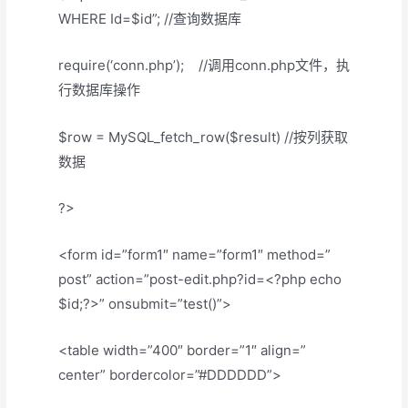
WHERE Id=$id”; //查询数据库
require(‘conn.php’); //调用conn.php文件，执
行数据库操作
$row = MySQL_fetch_row($result) //按列获取
数据
?>
<form id=”form1″ name=”form1″ method=”
post” action=”post-edit.php?id=<?php echo
$id;?>” onsubmit=”test()”>
<table width=”400″ border=”1″ align=”
center” bordercolor=”#DDDDDD”>