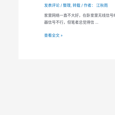
发表评论
/
整理
,
转载
/ 作者：
江秋雨
家里网络一直不大好，在卧室里无线信号
器信号不行，但笔者总觉得信 …
Mesh
查看全文 »
组
网
单
线
复
用