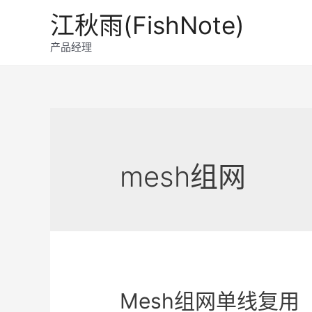
跳
江秋雨(FishNote)
至
内
产品经理
容
mesh组网
Mesh组网单线复用