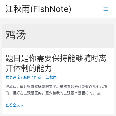
跳
江秋雨(FishNote)
至
Main
内
Men
容
鸡汤
题目是你需要保持能够随时离
开体制的能力
发表评论
/
原创
/ 作者：
江秋雨
得承认，最近很喜欢咪蒙的文字。虽然看起来可能有点乱七八糟
的，但好在三观是正的，至少和我的三观基本是相符的。 最 …
题
查看全文 »
目