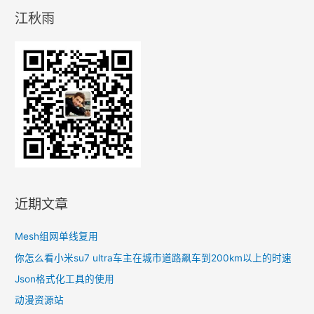
是
江秋雨
你
需
要
保
持
能
够
随
时
离
开
近期文章
体
制
Mesh组网单线复用
的
你怎么看小米su7 ultra车主在城市道路飙车到200km以上的时速
能
Json格式化工具的使用
力
动漫资源站