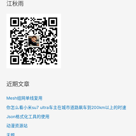
江秋雨
享
单
车
的
智
能
锁
近期文章
Mesh组网单线复用
你怎么看小米su7 ultra车主在城市道路飙车到200km以上的时速
Json格式化工具的使用
动漫资源站
无题