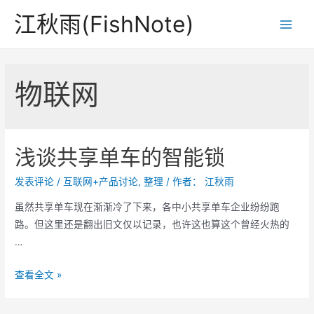
跳
江秋雨(FishNote)
至
Main
内
Men
容
物联网
浅谈共享单车的智能锁
发表评论
/
互联网+产品讨论
,
整理
/ 作者：
江秋雨
虽然共享单车现在渐渐冷了下来，各中小共享单车企业纷纷跑
路。但这里还是翻出旧文仅以记录，也许这也算这个曾经火热的
…
浅
查看全文 »
谈
共