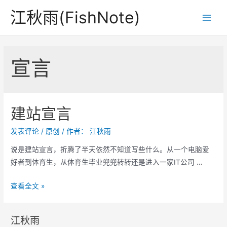
跳
江秋雨(FishNote)
至
Main
内
Men
容
宣言
建站宣言
发表评论
/
原创
/ 作者：
江秋雨
说是建站宣言，折腾了半天依然不知道写些什么。从一个电脑爱
好者到体育生，从体育生毕业兜兜转转还是进入一家IT公司 …
建
查看全文 »
站
宣
江秋雨
言