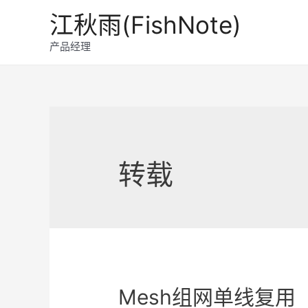
跳
江秋雨(FishNote)
至
内
产品经理
容
转载
Mesh组网单线复用