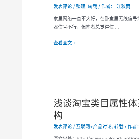
发表评论
/
整理
,
转载
/ 作者：
江秋雨
家里网络一直不大好，在卧室里无线信号
器信号不行，但笔者总觉得信 …
Mesh
查看全文 »
组
网
单
线
复
用
浅谈淘宝类目属性体
构
发表评论
/
互联网+产品讨论
,
转载
/ 作者
原文出处：http://www.geekpark.ne