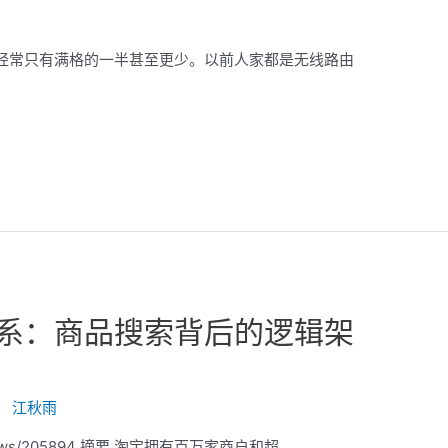
经常只有满格的一半甚至更少。以前人家都是无线路由
系：商品搜索背后的逻辑架
：
江秋雨
t/news/205894 摘要 淘宝拥有百万家商户和超 …