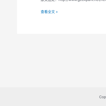
浅
查看全文 »
谈
淘
宝
类
目
属
性
体
系：
商
品
搜
索
Cop
背